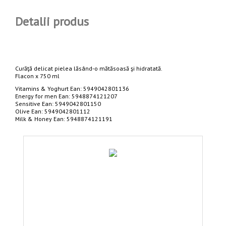
Detalii produs
Curăţă delicat pielea lăsând-o mătăsoasă şi hidratată.
Flacon x 750 ml
Vitamins & Yoghurt Ean: 5949042801136
Energy for men Ean: 5948874121207
Sensitive Ean: 5949042801150
Olive Ean: 5949042801112
Milk & Honey Ean: 5948874121191