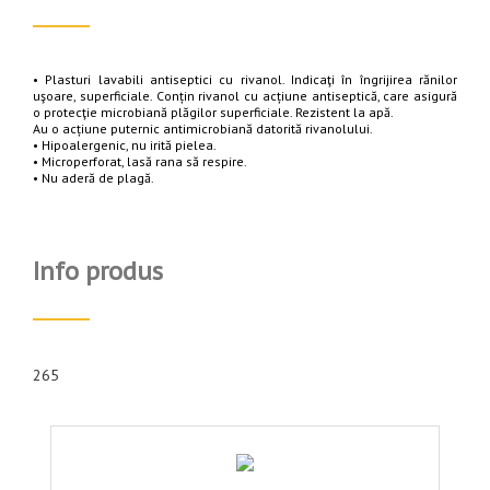
• Plasturi lavabili antiseptici cu rivanol. Indicaţi în îngrijirea rănilor
uşoare, superficiale. Conțin rivanol cu acțiune antiseptică, care asigură
o protecţie microbiană plăgilor superficiale. Rezistent la apă.
Au o acțiune puternic antimicrobiană datorită rivanolului.
• Hipoalergenic, nu irită pielea.
• Microperforat, lasă rana să respire.
• Nu aderă de plagă.
Info produs
265