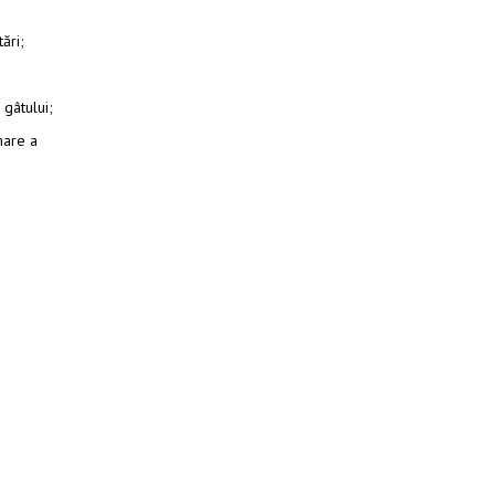
tări;
gâtului;
mare a