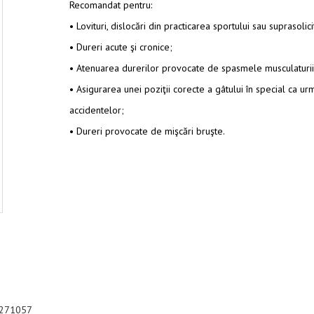
Recomandat pentru:
• Lovituri, dislocări din practicarea sportului sau suprasolici
• Dureri acute şi cronice;
• Atenuarea durerilor provocate de spasmele musculaturii 
• Asigurarea unei poziţii corecte a gâtului în special ca ur
accidentelor;
• Dureri provocate de mişcări bruşte.
00271057