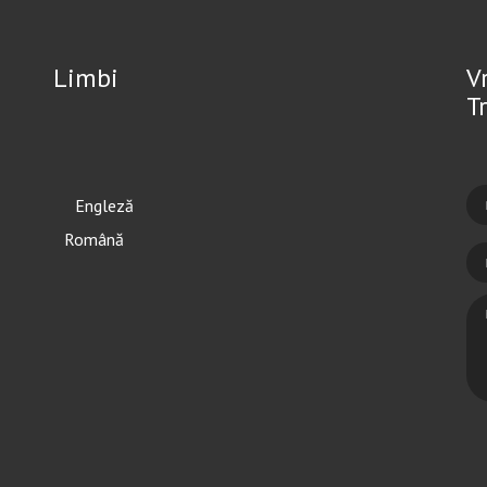
Limbi
V
T
English
Română