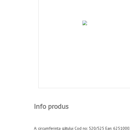
Info produs
A: circumferinţa gâtului Cod no: 520/525 Ean: 62510