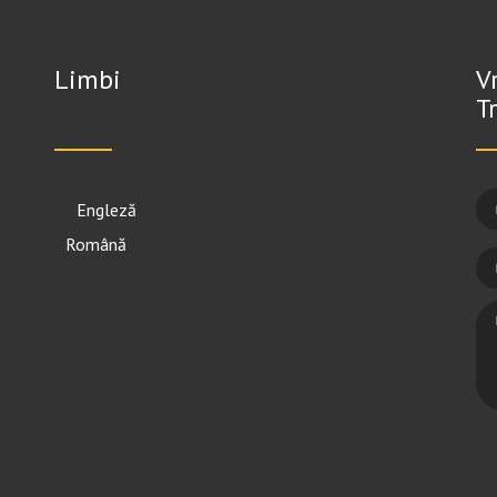
Limbi
V
T
English
Română