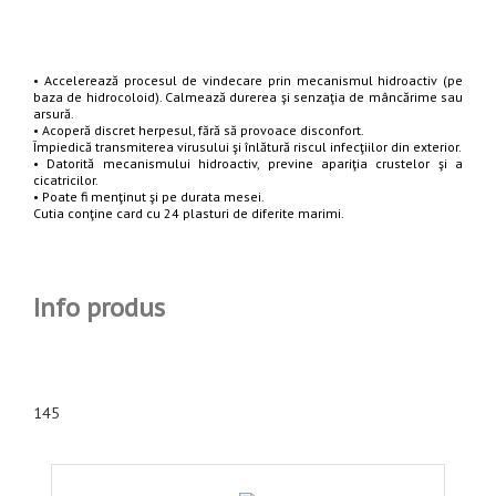
• Accelerează procesul de vindecare prin mecanismul hidroactiv (pe
baza de hidrocoloid). Calmează durerea şi senzaţia de mâncărime sau
arsură.
• Acoperă discret herpesul, fără să provoace disconfort.
Împiedică transmiterea virusului şi înlătură riscul infecţiilor din exterior.
• Datorită mecanismului hidroactiv, previne apariţia crustelor şi a
cicatricilor.
• Poate fi menţinut şi pe durata mesei.
Cutia conţine card cu 24 plasturi de diferite marimi.
Info produs
145