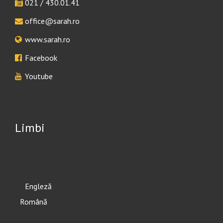
021 / 430.01.41
office@sarah.ro
www.sarah.ro
Facebook
Youtube
Limbi
English
Română