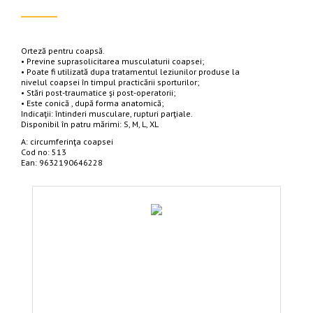
Orteză pentru coapsă.
• Previne suprasolicitarea musculaturii coapsei;
• Poate fi utilizată dupa tratamentul leziunilor produse la
nivelul coapsei în timpul practicării sporturilor;
• Stări post-traumatice şi post-operatorii;
• Este conică , după forma anatomică;
Indicaţii: întinderi musculare, rupturi parţiale.
Disponibil în patru mărimi: S, M, L, XL
A: circumferinţa coapsei
Cod no: 513
Ean: 9632190646228