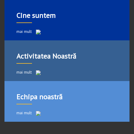
Cine suntem
mai mult
Activitatea Noastră
mai mult
Echipa noastră
mai mult