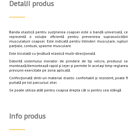
Detalii produs
Banda elastică pentru susținerea coapsei este o bandă universală, ce
reprezintă o soluție eficientă pentru prevenirea suprasolicitării
musculaturii coapsei. Este indicată pentru întinderi musculare, rupturi
parțiale, contuzii, spasme musculare.
Este tricotată cu țesătură elastică multi-direcțională.
Datorită sistemului inovator de prindere de tip velcro, produsul se
montează/demontează rapid și lejer și permite în același timp reglarea
presiunii exercitate pe zona aplicată.
Confecționată dintr-un material elastic confortabil și rezistent, poate fi
purtată pe tot parcursul zilei.
Se poate utiliza atât pentru coapsa drepta cât si pentru cea stângă.
Info produs